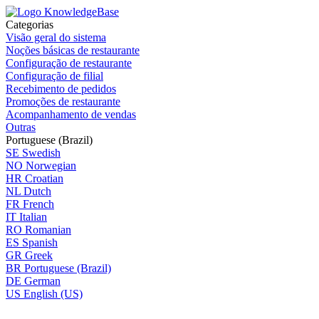
Categorias
Visão geral do sistema
Noções básicas de restaurante
Configuração de restaurante
Configuração de filial
Recebimento de pedidos
Promoções de restaurante
Acompanhamento de vendas
Outras
Portuguese (Brazil)
SE
Swedish
NO
Norwegian
HR
Croatian
NL
Dutch
FR
French
IT
Italian
RO
Romanian
ES
Spanish
GR
Greek
BR
Portuguese (Brazil)
DE
German
US
English (US)