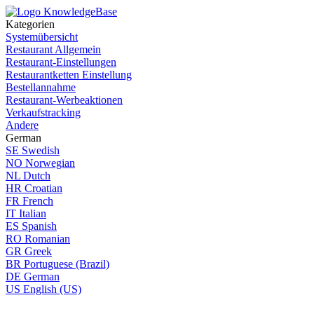
Kategorien
Systemübersicht
Restaurant Allgemein
Restaurant-Einstellungen
Restaurantketten Einstellung
Bestellannahme
Restaurant-Werbeaktionen
Verkaufstracking
Andere
German
SE
Swedish
NO
Norwegian
NL
Dutch
HR
Croatian
FR
French
IT
Italian
ES
Spanish
RO
Romanian
GR
Greek
BR
Portuguese (Brazil)
DE
German
US
English (US)