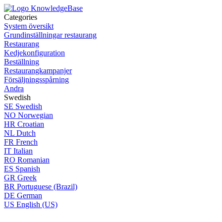
Categories
System översikt
Grundinställningar restaurang
Restaurang
Kedjekonfiguration
Beställning
Restaurangkampanjer
Försäljningsspårning
Andra
Swedish
SE
Swedish
NO
Norwegian
HR
Croatian
NL
Dutch
FR
French
IT
Italian
RO
Romanian
ES
Spanish
GR
Greek
BR
Portuguese (Brazil)
DE
German
US
English (US)