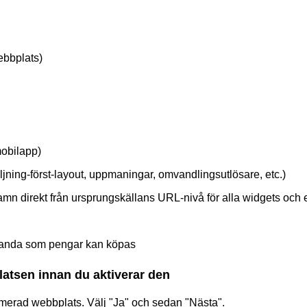
ebbplats)
obilapp)
jning-först-layout, uppmaningar, omvandlingsutlösare, etc.)
mn direkt från ursprungskällans URL-nivå för alla widgets oc
standa som pengar kan köpas
latsen innan du aktiverar den
timerad webbplats. Välj "Ja" och sedan "Nästa".