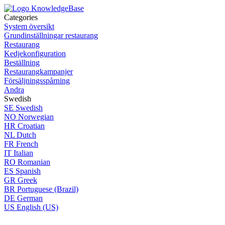
Categories
System översikt
Grundinställningar restaurang
Restaurang
Kedjekonfiguration
Beställning
Restaurangkampanjer
Försäljningsspårning
Andra
Swedish
SE
Swedish
NO
Norwegian
HR
Croatian
NL
Dutch
FR
French
IT
Italian
RO
Romanian
ES
Spanish
GR
Greek
BR
Portuguese (Brazil)
DE
German
US
English (US)