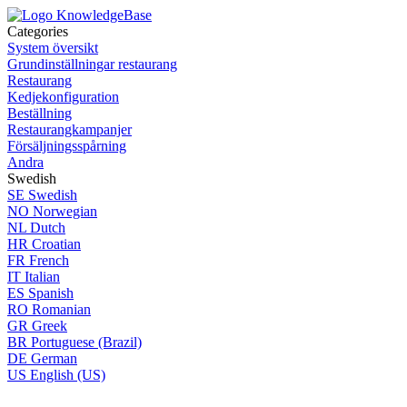
Categories
System översikt
Grundinställningar restaurang
Restaurang
Kedjekonfiguration
Beställning
Restaurangkampanjer
Försäljningsspårning
Andra
Swedish
SE
Swedish
NO
Norwegian
NL
Dutch
HR
Croatian
FR
French
IT
Italian
ES
Spanish
RO
Romanian
GR
Greek
BR
Portuguese (Brazil)
DE
German
US
English (US)