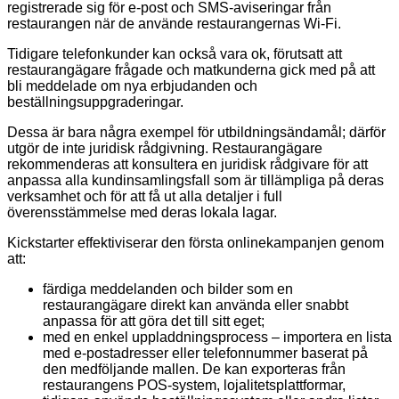
registrerade sig för e-post och SMS-aviseringar från
restaurangen när de använde restaurangernas Wi-Fi.
Tidigare telefonkunder kan också vara ok, förutsatt att
restaurangägare frågade och matkunderna gick med på att
bli meddelade om nya erbjudanden och
beställningsuppgraderingar.
Dessa är bara några exempel för utbildningsändamål; därför
utgör de inte juridisk rådgivning. Restaurangägare
rekommenderas att konsultera en juridisk rådgivare för att
anpassa alla kundinsamlingsfall som är tillämpliga på deras
verksamhet och för att få ut alla detaljer i full
överensstämmelse med deras lokala lagar.
Kickstarter effektiviserar den första onlinekampanjen genom
att:
färdiga meddelanden och bilder som en
restaurangägare direkt kan använda eller snabbt
anpassa för att göra det till sitt eget;
med en enkel uppladdningsprocess – importera en lista
med e-postadresser eller telefonnummer baserat på
den medföljande mallen. De kan exporteras från
restaurangens POS-system, lojalitetsplattformar,