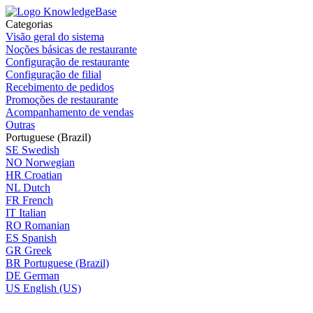
Categorias
Visão geral do sistema
Noções básicas de restaurante
Configuração de restaurante
Configuração de filial
Recebimento de pedidos
Promoções de restaurante
Acompanhamento de vendas
Outras
Portuguese (Brazil)
SE
Swedish
NO
Norwegian
HR
Croatian
NL
Dutch
FR
French
IT
Italian
RO
Romanian
ES
Spanish
GR
Greek
BR
Portuguese (Brazil)
DE
German
US
English (US)