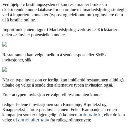
Ved hjelp av bestillingssystemet kan restauranter bruke sin
eksisterende kundedatabase for en online matmarkedsføringsstrategi
ved å importere kontakter (e-post og telefonnumre) og invitere dem
til å bestille online.
Importfunksjonen ligger i Markedsføringsverktøy -> Kickstarter-
delen -> Inviter potensielle kunder:
Restauranten kan velge mellom å sende e-post eller SMS-
invitasjoner, slik:
Når en type invitasjon er ferdig, kan imidlertid restauranten alltid gå
tilbake og velge å sende den alternative typen invitasjon også.
Etter at typen invitasjon er valgt, vil restauranten kunne:
rediger feltene i invitasjonen som Emnelinje, Brødtekst og
Knappetekst – for e-postinvitasjonen. Feltet Kampanje tar enten
kampanjen som er tilgjengelig på kontoen
automatisk
, eller de kan
velge
et annet alternativ
fra rullegardinmenyen;