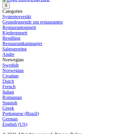
X
Categories
Systemoversikt
Grunnleggende om restauranten
Restaurantoppsett
Kjedeoppsett
Bestilling
Restaurantkampanjer
Salgssporing
Andre
Norwegian
Swedish
Norwegian
Croatian
Dutch
French
Italian
Romanian
Spanish
Greek
Portuguese (Brazil)
German
English (US)