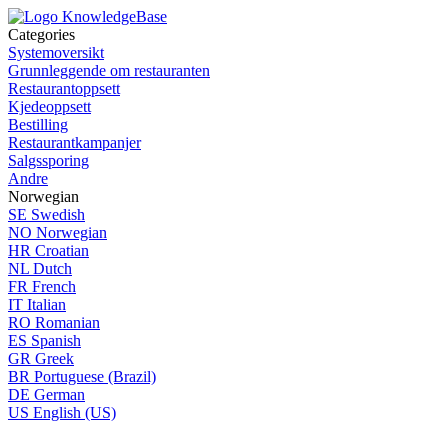
Categories
Systemoversikt
Grunnleggende om restauranten
Restaurantoppsett
Kjedeoppsett
Bestilling
Restaurantkampanjer
Salgssporing
Andre
Norwegian
SE
Swedish
NO
Norwegian
HR
Croatian
NL
Dutch
FR
French
IT
Italian
RO
Romanian
ES
Spanish
GR
Greek
BR
Portuguese (Brazil)
DE
German
US
English (US)