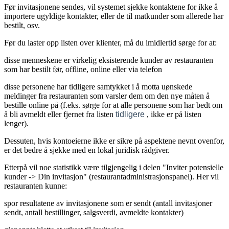
Før invitasjonene sendes, vil systemet sjekke kontaktene for ikke å
importere ugyldige kontakter, eller de til matkunder som allerede har
bestilt, osv.
Før du laster opp listen over klienter, må du imidlertid sørge for at:
disse menneskene er virkelig eksisterende kunder av restauranten
som har bestilt før, offline, online eller via telefon
disse personene har tidligere samtykket i å motta uønskede
meldinger fra restauranten som varsler dem om den nye måten å
bestille online på (f.eks. sørge for at alle personene som har bedt om
å bli avmeldt eller fjernet fra listen
tidligere
, ikke er på listen
lenger).
Dessuten, hvis kontoeierne ikke er sikre på aspektene nevnt ovenfor,
er det bedre å sjekke med en lokal juridisk rådgiver.
Etterpå vil noe statistikk være tilgjengelig i delen "Inviter potensielle
kunder -> Din invitasjon" (restaurantadministrasjonspanel). Her vil
restauranten kunne:
spor resultatene av invitasjonene som er sendt (antall invitasjoner
sendt, antall bestillinger, salgsverdi, avmeldte kontakter)