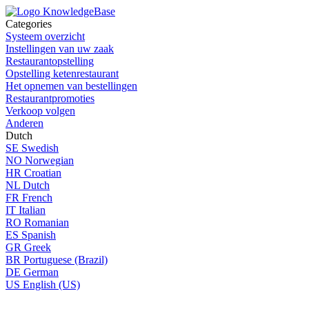
Categories
Systeem overzicht
Instellingen van uw zaak
Restaurantopstelling
Opstelling ketenrestaurant
Het opnemen van bestellingen
Restaurantpromoties
Verkoop volgen
Anderen
Dutch
SE
Swedish
NO
Norwegian
HR
Croatian
NL
Dutch
FR
French
IT
Italian
RO
Romanian
ES
Spanish
GR
Greek
BR
Portuguese (Brazil)
DE
German
US
English (US)