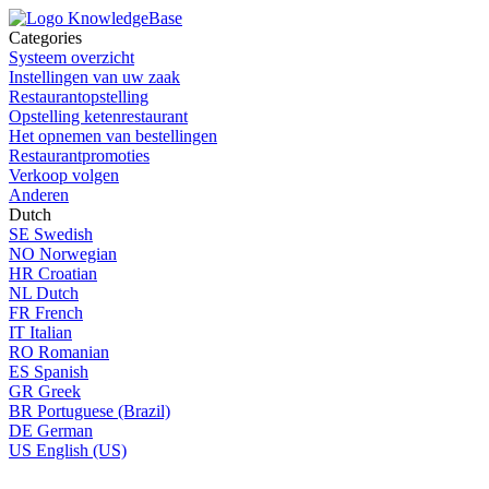
Categories
Systeem overzicht
Instellingen van uw zaak
Restaurantopstelling
Opstelling ketenrestaurant
Het opnemen van bestellingen
Restaurantpromoties
Verkoop volgen
Anderen
Dutch
SE
Swedish
NO
Norwegian
HR
Croatian
NL
Dutch
FR
French
IT
Italian
RO
Romanian
ES
Spanish
GR
Greek
BR
Portuguese (Brazil)
DE
German
US
English (US)