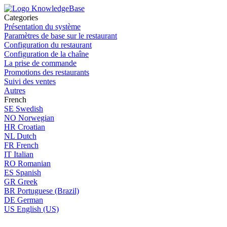
Categories
Présentation du système
Paramètres de base sur le restaurant
Configuration du restaurant
Configuration de la chaîne
La prise de commande
Promotions des restaurants
Suivi des ventes
Autres
French
SE
Swedish
NO
Norwegian
HR
Croatian
NL
Dutch
FR
French
IT
Italian
RO
Romanian
ES
Spanish
GR
Greek
BR
Portuguese (Brazil)
DE
German
US
English (US)