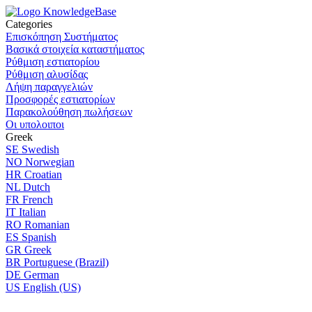
Categories
Επισκόπηση Συστήματος
Βασικά στοιχεία καταστήματος
Ρύθμιση εστιατορίου
Ρύθμιση αλυσίδας
Λήψη παραγγελιών
Προσφορές εστιατορίων
Παρακολούθηση πωλήσεων
Οι υπολοιποι
Greek
SE
Swedish
NO
Norwegian
HR
Croatian
NL
Dutch
FR
French
IT
Italian
RO
Romanian
ES
Spanish
GR
Greek
BR
Portuguese (Brazil)
DE
German
US
English (US)