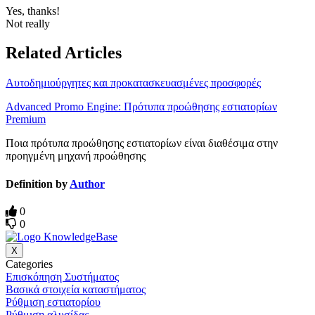
Yes, thanks!
Not really
Related Articles
Αυτοδημιούργητες και προκατασκευασμένες προσφορές
Advanced Promo Engine: Πρότυπα προώθησης εστιατορίων
Premium
Ποια πρότυπα προώθησης εστιατορίων είναι διαθέσιμα στην
προηγμένη μηχανή προώθησης
Definition by
Author
0
0
X
Categories
Επισκόπηση Συστήματος
Βασικά στοιχεία καταστήματος
Ρύθμιση εστιατορίου
Ρύθμιση αλυσίδας