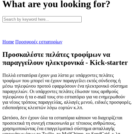
What are you looking for?
Home
Προσφορές εστιατορίων
Προσκαλέστε πελάτες τροφίμων να
παραγγείλουν ηλεκτρονικά - Kick-starter
Πολλά εστιατόρια έχουν μια λίστα με υπάρχοντες πελάτες
τροφίμων που μπορεί να έχουν παραγγείλει εκτός σύνδεσης ή
μέσω τηλεφώνου προτού εφαρμόσουν ένα ηλεκτρονικό σύστημα
παραγγελιών. Οι υπάρχοντες πελάτες έδωσαν τους αριθμούς
τηλεφώνου ή τα e-mail τους στο εστιατόριο για να ενημερωθούν
για νέους τρόπους παραγγελίας, αλλαγές μενού, ειδικές προσφορές,
ειδοποιήσεις κλειστών λόγω εορτών κ.λπ.
Ωστόσο, δεν έχουν όλα τα εστιατόρια κάποιον να διαχειρίζεται
προσεκτικά τη συνεχή επικοινωνία με τέτοιους ανθρώπους,
χρησιμοποιώντας ένα επαγγελματικό σύστημα ανταλλαγής
μηνυμάτων όπως το Twilio, το MailChimp, το SendGrid, κ.λπ.