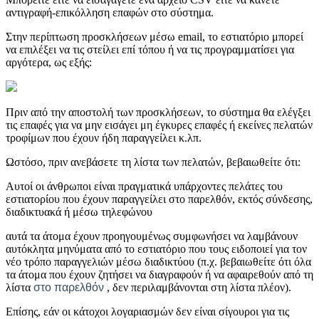
αντιγραφή-επικόλληση επαφών στο σύστημα.
Στην περίπτωση προσκλήσεων μέσω email, το εστιατόριο μπορεί
να επιλέξει να τις στείλει επί τόπου ή να τις προγραμματίσει για
αργότερα, ως εξής:
Πριν από την αποστολή των προσκλήσεων, το σύστημα θα ελέγξει
τις επαφές για να μην εισάγει μη έγκυρες επαφές ή εκείνες πελατών
τροφίμων που έχουν ήδη παραγγείλει κ.λπ.
Ωστόσο, πριν ανεβάσετε τη λίστα των πελατών, βεβαιωθείτε ότι:
Αυτοί οι άνθρωποι είναι πραγματικά υπάρχοντες πελάτες του
εστιατορίου που έχουν παραγγείλει στο παρελθόν, εκτός σύνδεσης,
διαδικτυακά ή μέσω τηλεφώνου
αυτά τα άτομα έχουν προηγουμένως συμφωνήσει να λαμβάνουν
αυτόκλητα μηνύματα από το εστιατόριο που τους ειδοποιεί για τον
νέο τρόπο παραγγελιών μέσω διαδικτύου (π.χ. βεβαιωθείτε ότι όλα
τα άτομα που έχουν ζητήσει να διαγραφούν ή να αφαιρεθούν από τη
λίστα
στο παρελθόν
, δεν περιλαμβάνονται στη λίστα πλέον).
Επίσης, εάν οι κάτοχοι λογαριασμών δεν είναι σίγουροι για τις