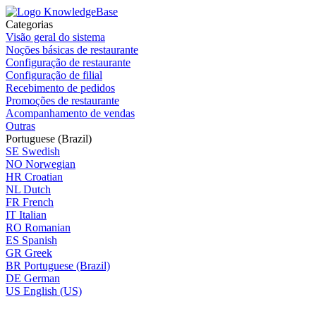
Categorias
Visão geral do sistema
Noções básicas de restaurante
Configuração de restaurante
Configuração de filial
Recebimento de pedidos
Promoções de restaurante
Acompanhamento de vendas
Outras
Portuguese (Brazil)
SE
Swedish
NO
Norwegian
HR
Croatian
NL
Dutch
FR
French
IT
Italian
RO
Romanian
ES
Spanish
GR
Greek
BR
Portuguese (Brazil)
DE
German
US
English (US)