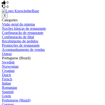
0
0
X
Categories
Visão geral do sistema
Noções básicas de restaurante
Configuração de restaurante
Configuração de filial
Recebimento de pedidos
Promoções de restaurante
Acompanhamento de vendas
Outras
Portuguese (Brazil)
Swedish
Norwegian
Croatian
Dutch
French
Italian
Romanian
Spanish
Greek
Portuguese (Brazil)
German