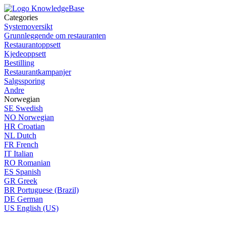
Categories
Systemoversikt
Grunnleggende om restauranten
Restaurantoppsett
Kjedeoppsett
Bestilling
Restaurantkampanjer
Salgssporing
Andre
Norwegian
SE
Swedish
NO
Norwegian
HR
Croatian
NL
Dutch
FR
French
IT
Italian
RO
Romanian
ES
Spanish
GR
Greek
BR
Portuguese (Brazil)
DE
German
US
English (US)