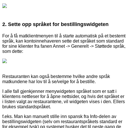
2. Sette opp språket for bestillingswidgeten
For å få matklientmenyen til å starte automatisk på et bestemt
språk, kan kontoinnehaveren sette det språket som standard
for sine klienter fra fanen Annet -> Generelt -> Støttede språk,
som dette:
Restauranten kan også bestemme hvilke andre språk
matkundene har lov til å se/velge for å bestille.
I alle fall gjenkjenner menywidgeten språket som er satt i
klientens nettleser for å åpne nettsider, og hvis det språket er
i listen valgt av restaurantene, vil widgeten vises i den. Ellers
brukes standardspråket.
f.eks. Man kan manuelt stille inn spansk fra Info-delen av
bestillingswidgeten (selv om restaurantspråkets standard er
for eksempel tysk) og systemet husker det til neste gang de