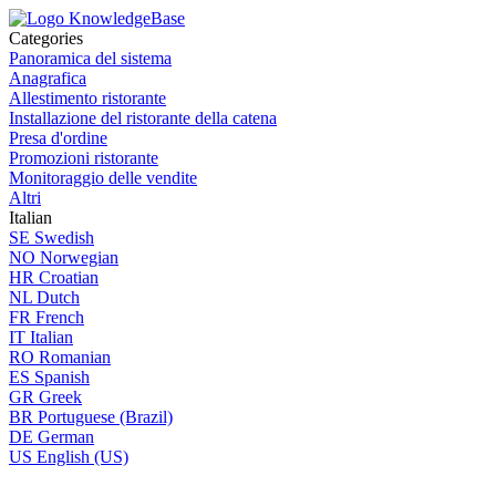
Categories
Panoramica del sistema
Anagrafica
Allestimento ristorante
Installazione del ristorante della catena
Presa d'ordine
Promozioni ristorante
Monitoraggio delle vendite
Altri
Italian
SE
Swedish
NO
Norwegian
HR
Croatian
NL
Dutch
FR
French
IT
Italian
RO
Romanian
ES
Spanish
GR
Greek
BR
Portuguese (Brazil)
DE
German
US
English (US)