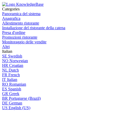
Categories
Panoramica del sistema
Anagrafica
Allestimento ristorante
Installazione del ristorante della catena
Presa d'ordine
Promozioni ristorante
Monitoraggio delle vendite
Altri
Italian
SE
Swedish
NO
Norwegian
HR
Croatian
NL
Dutch
FR
French
IT
Italian
RO
Romanian
ES
Spanish
GR
Greek
BR
Portuguese (Brazil)
DE
German
US
English (US)