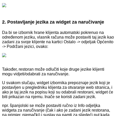
2. Postavljanje jezika za widget za naručivanje
Da bi se izbornik hrane klijenta automatski pokrenuo na
određenom jeziku, vlasnik računa može postaviti taj jezik kao
zadani za svoje klijente na kartici Ostalo -> odjeljak Općenito
-> Podržani jezici, ovako:
Također, restoran može odlučiti koje druge jezike klijenti
mogu vidjeti/odabrati za naručivanje.
U svakom slučaju, widget izbornika prepoznaje jezik koji je
postavljen u pregledniku klijenta za otvaranje web stranica, i
ako je taj jezik na popisu koji su odabrali restorani, widget će
biti prikazan na njemu. Inače se koristi zadani jezik.
npr. španjolski se može postaviti ručno iz Info odjeljka
widgeta za naručivanje (čak i ako je zadani jezik restorana,
na primjer, njemački) i sustav ga pamti za sljedeći put kada