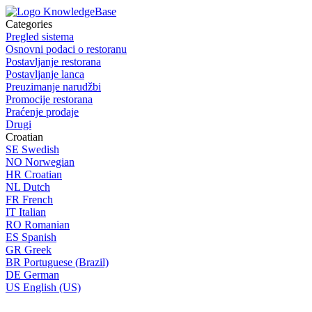
Categories
Pregled sistema
Osnovni podaci o restoranu
Postavljanje restorana
Postavljanje lanca
Preuzimanje narudžbi
Promocije restorana
Praćenje prodaje
Drugi
Croatian
SE
Swedish
NO
Norwegian
HR
Croatian
NL
Dutch
FR
French
IT
Italian
RO
Romanian
ES
Spanish
GR
Greek
BR
Portuguese (Brazil)
DE
German
US
English (US)