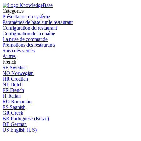
Categories
Présentation du système
Paramètres de base sur le restaurant
Configuration du restaurant
Configuration de la chaîne
La prise de commande
Promotions des restaurants
Suivi des ventes
Autres
French
SE
Swedish
NO
Norwegian
HR
Croatian
NL
Dutch
FR
French
IT
Italian
RO
Romanian
ES
Spanish
GR
Greek
BR
Portuguese (Brazil)
DE
German
US
English (US)