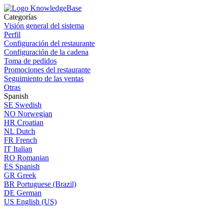
Categorías
Visión general del sistema
Perfil
Configuración del restaurante
Configuración de la cadena
Toma de pedidos
Promociones del restaurante
Seguimiento de las ventas
Otras
Spanish
SE
Swedish
NO
Norwegian
HR
Croatian
NL
Dutch
FR
French
IT
Italian
RO
Romanian
ES
Spanish
GR
Greek
BR
Portuguese (Brazil)
DE
German
US
English (US)