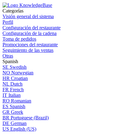
Categorías
Visión general del sistema
Perfil
Configuración del restaurante
Configuración de la cadena
Toma de pedidos
Promociones del restaurante
Seguimiento de las ventas
Otras
Spanish
SE
Swedish
NO
Norwegian
HR
Croatian
NL
Dutch
FR
French
IT
Italian
RO
Romanian
ES
Spanish
GR
Greek
BR
Portuguese (Brazil)
DE
German
US
English (US)