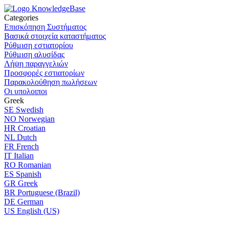
Categories
Επισκόπηση Συστήματος
Βασικά στοιχεία καταστήματος
Ρύθμιση εστιατορίου
Ρύθμιση αλυσίδας
Λήψη παραγγελιών
Προσφορές εστιατορίων
Παρακολούθηση πωλήσεων
Οι υπολοιποι
Greek
SE
Swedish
NO
Norwegian
HR
Croatian
NL
Dutch
FR
French
IT
Italian
RO
Romanian
ES
Spanish
GR
Greek
BR
Portuguese (Brazil)
DE
German
US
English (US)