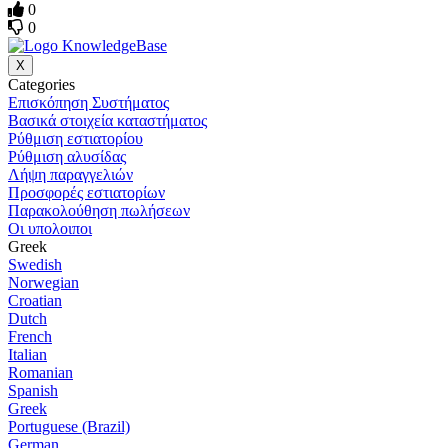
0
0
X
Categories
Επισκόπηση Συστήματος
Βασικά στοιχεία καταστήματος
Ρύθμιση εστιατορίου
Ρύθμιση αλυσίδας
Λήψη παραγγελιών
Προσφορές εστιατορίων
Παρακολούθηση πωλήσεων
Οι υπολοιποι
Greek
Swedish
Norwegian
Croatian
Dutch
French
Italian
Romanian
Spanish
Greek
Portuguese (Brazil)
German