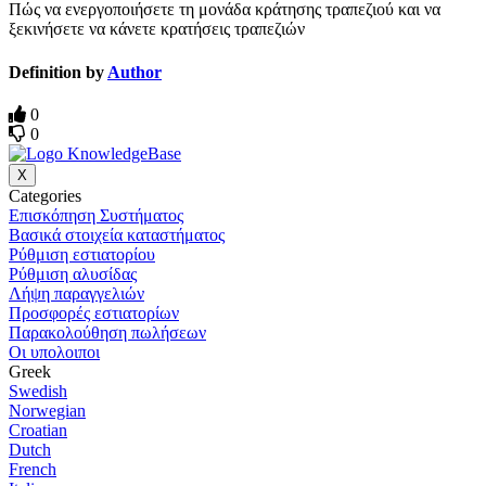
Πώς να ενεργοποιήσετε τη μονάδα κράτησης τραπεζιού και να
ξεκινήσετε να κάνετε κρατήσεις τραπεζιών
Definition by
Author
0
0
X
Categories
Επισκόπηση Συστήματος
Βασικά στοιχεία καταστήματος
Ρύθμιση εστιατορίου
Ρύθμιση αλυσίδας
Λήψη παραγγελιών
Προσφορές εστιατορίων
Παρακολούθηση πωλήσεων
Οι υπολοιποι
Greek
Swedish
Norwegian
Croatian
Dutch
French