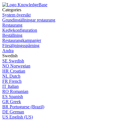
Categories
System översikt
Grundinställningar restaurang
Restaurang
Kedjekonfiguration
Beställning
Restaurangkampanjer
Försäljningsspårning
Andra
Swedish
SE
Swedish
NO
Norwegian
HR
Croatian
NL
Dutch
FR
French
IT
Italian
RO
Romanian
ES
Spanish
GR
Greek
BR
Portuguese (Brazil)
DE
German
US
English (US)