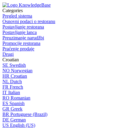
Categories
Pregled sistema
Osnovni podaci o restoranu
Postavljanje restorana
Postavljanje lanca
Preuzimanje narudžbi
Promocije restorana
Praćenje prodaje
Drugi
Croatian
SE
Swedish
NO
Norwegian
HR
Croatian
NL
Dutch
FR
French
IT
Italian
RO
Romanian
ES
Spanish
GR
Greek
BR
Portuguese (Brazil)
DE
German
US
English (US)