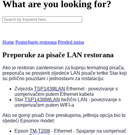
What are you looking for?
Home
Postavljanje restorana
Pregled ispisa
Preporuke za pisače LAN restorana
Ako je restoran zainteresiran za kupnju termalnog pisača,
preporuča se provjeriti sljedeće LAN pisače tvrtke Star koji
su prilično pouzdani i jednostavni za instalaciju:
Zvijezda
TSP143IIILAN
Ethernet - povezivanje s
usmjerivačem putem Ethernet kabela
Star
TSP143IIIWLAN
bežični LAN - povezivanje s
usmjerivačem putem WIFI-a
Ako se gornji pisači čine preskupima, jeftinija opcija bio bi
sljedeći Epsonov model:
Epson
TM-T20III
- Ethernet - Spajanje na usmjerivač